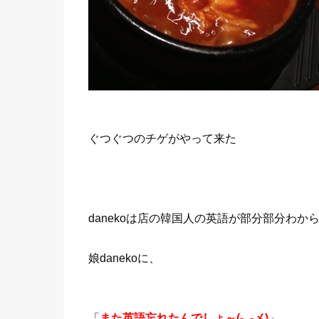
ぐつぐつのチゲがやって来た
danekoは店の韓国人の英語が部分部分わか
娘danekoに、
「
また英語忘れたんでしょ～(-_-メ)
」