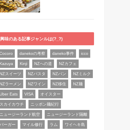
興味のある記事ジャンルは(?_?)
Cocoro
danekoの考察
daneko事件
icco
Kazuya
Kinji
NZへの道
NZカフェ
NZスイーツ
NZパスタ
NZパン
NZミルク
NZラーメン
NZワイン
NZ移住
NZ麺
Uber Eats
VISA
オイスター
スカイカウチ
ニッポン麺紀行
ニュージーランド航空
ニュージーランド隔離
バーガー
マイル修行
ラム
ワイヘキ島