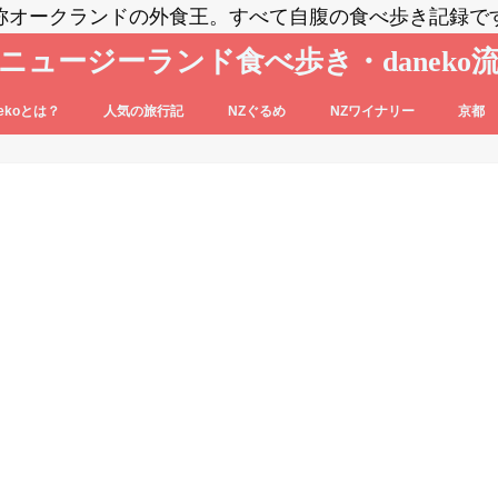
称オークランドの外食王。すべて自腹の食べ歩き記録で
ニュージーランド食べ歩き・daneko
nekoとは？
人気の旅行記
NZぐるめ
NZワイナリー
京都
コブログの登場人物をご紹介
nekoって毎日食べ歩いてるの？？
daneko、羽田空港でANAの格下ラウン
日本食
洋食系＆キウィフード
エスニック・各国料理
スイーツ・パン
カフェ
バー
セントラル・オタゴ
ホークス・ベイ
マルティンボロー
ワイパラ
ワイヘキ・オークランド
ジに案内される(@_@)もくじ♪