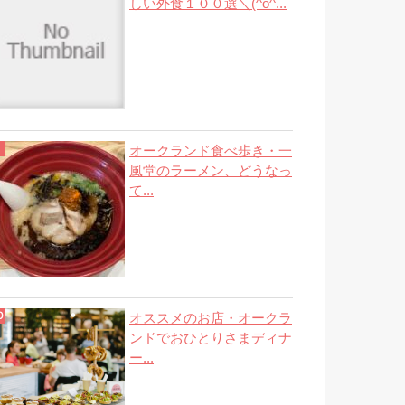
しい外食１００選＼(^o^...
オークランド食べ歩き・一
風堂のラーメン、どうなっ
て...
オススメのお店・オークラ
ンドでおひとりさまディナ
ー...