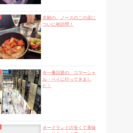
念願の、ノースのこの店に
ついに初訪問！
今一番話題の、コマーシャ
ル・ベイに行ってきまし
た！
オークランドの安くて美味