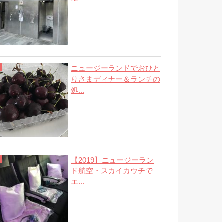
ニュージーランドでおひと
りさまディナー＆ランチの
処...
【2019】ニュージーラン
ド航空・スカイカウチで
エ...