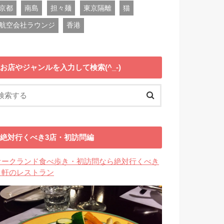
京都
南島
担々麺
東京隔離
猫
航空会社ラウンジ
香港
お店やジャンルを入力して検索(^_-)
絶対行くべき3店・初訪問編
オークランド食べ歩き・初訪問なら絶対行くべき
３軒のレストラン