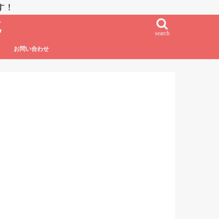
す！
流
search
お問い合わせ
鮨・刺し身・高級系
NZラーメン
居酒屋系
その他日本食
フレンチ・フレンチフュージョン
イタリアン・イタリアンフュージョン
エスニック系フュージョン
チャイニーズ
インド料理
ベトナム料理
タイ料理
中南米系
韓国料理