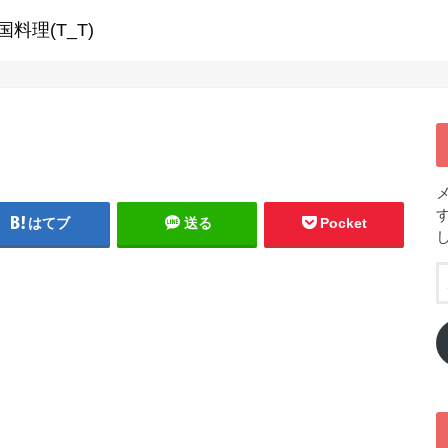
料理(T_T)
はてブ
送る
Pocket
、