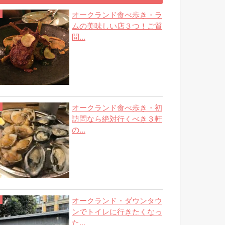
オークランド食べ歩き・ラ
ムの美味しい店３つ！ご質
問...
オークランド食べ歩き・初
訪問なら絶対行くべき３軒
の...
オークランド・ダウンタウ
ンでトイレに行きたくなっ
た...