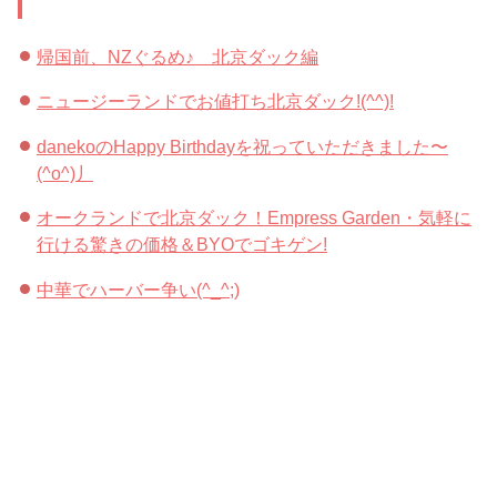
帰国前、NZぐるめ♪ 北京ダック編
ニュージーランドでお値打ち北京ダック!(^^)!
danekoのHappy Birthdayを祝っていただきました〜
(^o^)丿
オークランドで北京ダック！Empress Garden・気軽に
行ける驚きの価格＆BYOでゴキゲン!
中華でハーバー争い(^_^;)