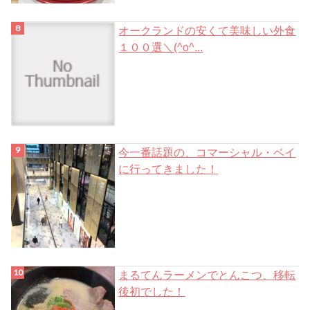
オークランドの安くて美味しい外食
１００選＼(^o^...
今一番話題の、コマーシャル・ベイ
に行ってきました！
まるてんラーメンでとんこつ、移転
後初でした！