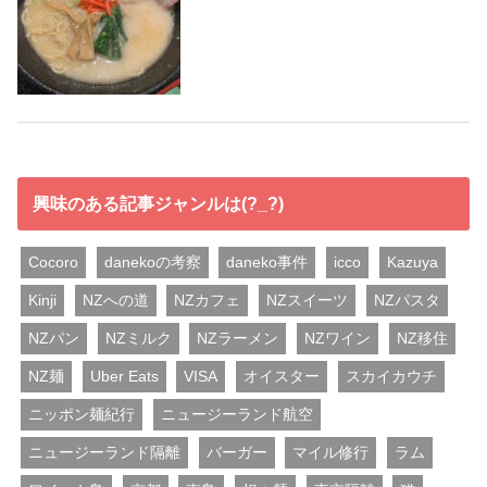
興味のある記事ジャンルは(?_?)
Cocoro
danekoの考察
daneko事件
icco
Kazuya
Kinji
NZへの道
NZカフェ
NZスイーツ
NZパスタ
NZパン
NZミルク
NZラーメン
NZワイン
NZ移住
NZ麺
Uber Eats
VISA
オイスター
スカイカウチ
ニッポン麺紀行
ニュージーランド航空
ニュージーランド隔離
バーガー
マイル修行
ラム