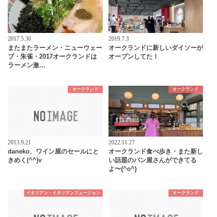
2017.5.30
2019.7.3
またまたラーメン・ニューウェー
オークランドに新しいダイソーが
ブ・朱雀・2017オークランドは
オープンしてた！
ラーメン激…
オークランド
オークランド
2013.9.21
2022.11.27
daneko、ワイン屋のセールにと
オークランド食べ歩き・また新し
きめく(^^)v
い話題のパン屋さんができてる
よ〜(^o^)
イタリアン・イタリアンフュージョン
オークランド