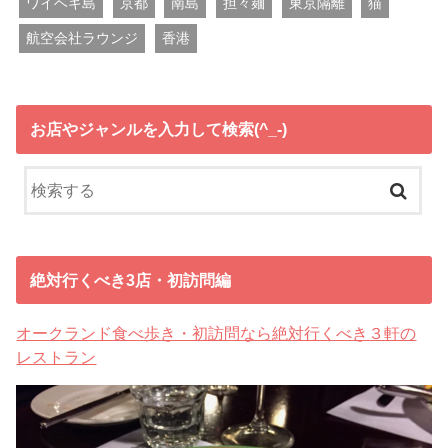
ワイヘキ島
京都
南島
担々麺
東京隔離
猫
航空会社ラウンジ
香港
お店やジャンルを入力して検索(^_-)
絶対行くべき3店・初訪問編
オークランド食べ歩き・初訪問なら絶対行くべき３軒の
レストラン