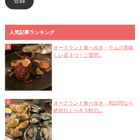
登録
ド
レ
ス
人気記事ランキング
オークランド食べ歩き・ラムの美味
しい店３つ！ご質問...
オークランド食べ歩き・初訪問なら
絶対行くべき３軒の...