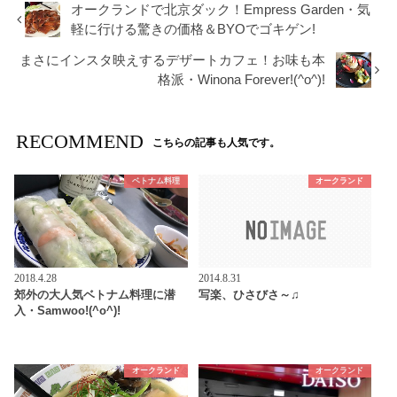
オークランドで北京ダック！Empress Garden・気
軽に行ける驚きの価格＆BYOでゴキゲン!
まさにインスタ映えするデザートカフェ！お味も本
格派・Winona Forever!(^o^)!
RECOMMEND
こちらの記事も人気です。
ベトナム料理
オークランド
2018.4.28
2014.8.31
郊外の大人気ベトナム料理に潜
写楽、ひさびさ～♫
入・Samwoo!(^o^)!
オークランド
オークランド