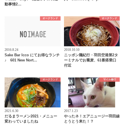
動事情2…
オークランド
オークランド
2016.8.24
2018.10.10
Sake Bar Icco にてお得なランチ
ニッポン麺紀行・羽田空港第2タ
♪ 601 New Nort…
ーミナルでお蕎麦、61番搭乗口
付近
オークランド
マイル修行
2021.6.30
2017.1.23
だるまラーメン2021・メニュー
やったネ！エアニュージー羽田線
変わっていましたね
とうとう来た！？