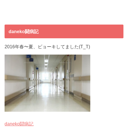
daneko闘病記
2016年春〜夏、ビョーキしてました(T_T)
daneko闘病記