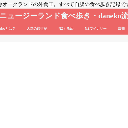
称オークランドの外食王。すべて自腹の食べ歩き記録で
ニュージーランド食べ歩き・daneko
nekoとは？
人気の旅行記
NZぐるめ
NZワイナリー
京都
コブログの登場人物をご紹介
nekoって毎日食べ歩いてるの？？
daneko、羽田空港でANAの格下ラウン
日本食
洋食系＆キウィフード
エスニック・各国料理
スイーツ・パン
カフェ
バー
セントラル・オタゴ
ホークス・ベイ
マルティンボロー
ワイパラ
ワイヘキ・オークランド
ジに案内される(@_@)もくじ♪