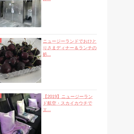
ニュージーランドでおひと
りさまディナー＆ランチの
処...
【2019】ニュージーラン
ド航空・スカイカウチで
エ...