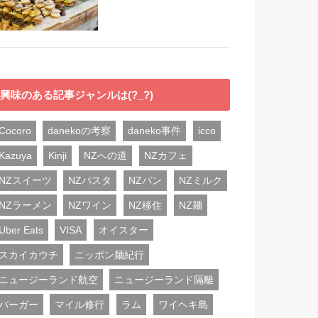
興味のある記事ジャンルは(?_?)
Cocoro
danekoの考察
daneko事件
icco
Kazuya
Kinji
NZへの道
NZカフェ
NZスイーツ
NZパスタ
NZパン
NZミルク
NZラーメン
NZワイン
NZ移住
NZ麺
Uber Eats
VISA
オイスター
スカイカウチ
ニッポン麺紀行
ニュージーランド航空
ニュージーランド隔離
バーガー
マイル修行
ラム
ワイヘキ島