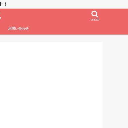
す！
流
search
お問い合わせ
鮨・刺し身・高級系
NZラーメン
居酒屋系
その他日本食
フレンチ・フレンチフュージョン
イタリアン・イタリアンフュージョン
エスニック系フュージョン
チャイニーズ
インド料理
ベトナム料理
タイ料理
中南米系
韓国料理