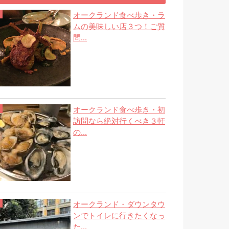
オークランド食べ歩き・ラ
ムの美味しい店３つ！ご質
問...
オークランド食べ歩き・初
訪問なら絶対行くべき３軒
の...
オークランド・ダウンタウ
ンでトイレに行きたくなっ
た...