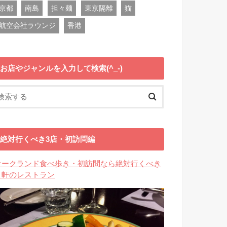
京都
南島
担々麺
東京隔離
猫
航空会社ラウンジ
香港
お店やジャンルを入力して検索(^_-)
絶対行くべき3店・初訪問編
オークランド食べ歩き・初訪問なら絶対行くべき
３軒のレストラン