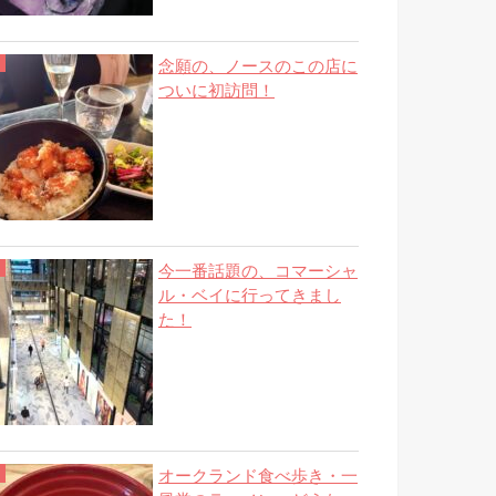
念願の、ノースのこの店に
ついに初訪問！
今一番話題の、コマーシャ
ル・ベイに行ってきまし
た！
オークランド食べ歩き・一