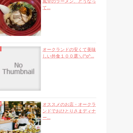
風堂のラーメン、どうなっ
て...
オークランドの安くて美味
しい外食１００選＼(^o^...
オススメのお店・オークラ
ンドでおひとりさまディナ
ー...