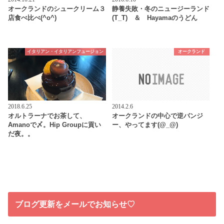
オークランドのシュークリーム３
静養失敗・冬のニュージーランド
店食べ比べ(^o^)
(T_T) ＆ Hayamaのうどん
イタリアン・イタリアンフュージョン
オークランド
2018.6.25
2014.2.6
オルトラーナでお茶して、
オークランドの中心で逆バンジ
Amanoで〆。Hip Groupに貢い
ー、やってます(@_@)
だ夜。。
ブログ更新をメールでお知らせ♡