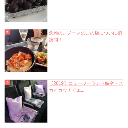
念願の、ノースのこの店についに初
訪問！
【2019】ニュージーランド航空・ス
カイカウチでエ...