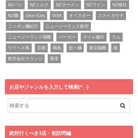
NZパン
NZミルク
NZラーメン
NZワイン
NZ移住
NZ麺
Uber Eats
VISA
オイスター
スカイカウチ
ニッポン麺紀行
ニュージーランド航空
ニュージーランド隔離
バーガー
マイル修行
ラム
ワイヘキ島
京都
南島
担々麺
東京隔離
猫
航空会社ラウンジ
香港
お店やジャンルを入力して検索(^_-)
絶対行くべき3店・初訪問編