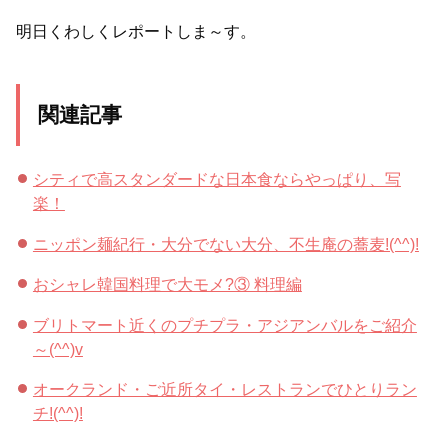
明日くわしくレポートしま～す。
関連記事
シティで高スタンダードな日本食ならやっぱり、写
楽！
ニッポン麺紀行・大分でない大分、不生庵の蕎麦!(^^)!
おシャレ韓国料理で大モメ?③ 料理編
ブリトマート近くのプチプラ・アジアンバルをご紹介
～(^^)v
オークランド・ご近所タイ・レストランでひとりラン
チ!(^^)!