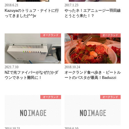
2018.6.21
2017.1.23
Kazuyaのトリュフ・ナイトに行
やったネ！エアニュージー羽田線
ってきました(^^)v
とうとう来た！？
オークランド
オークランド
2021.7.10
2018.10.24
NZで光ファイバーがなぜだかダ
オークランド食べ歩き・ビートル
ウンでネット難民に！
ートのパスタが最高！Baduzzi
オークランド
オークランド
2014.10.21
2016.6.10