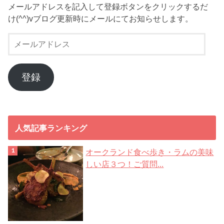
メールアドレスを記入して登録ボタンをクリックするだ
け(^^)vブログ更新時にメールにてお知らせします。
メ
ー
ル
ア
登録
ド
レ
ス
人気記事ランキング
オークランド食べ歩き・ラムの美味
しい店３つ！ご質問...