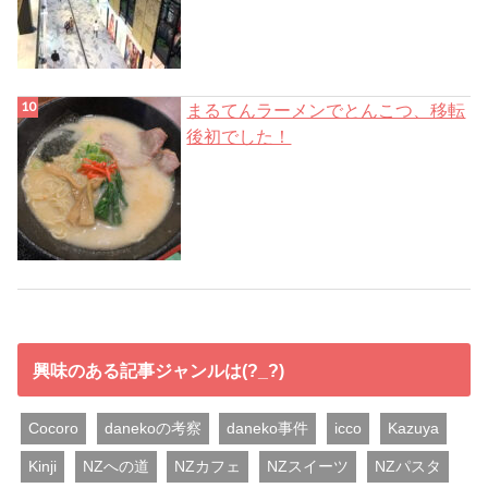
まるてんラーメンでとんこつ、移転
後初でした！
興味のある記事ジャンルは(?_?)
Cocoro
danekoの考察
daneko事件
icco
Kazuya
Kinji
NZへの道
NZカフェ
NZスイーツ
NZパスタ