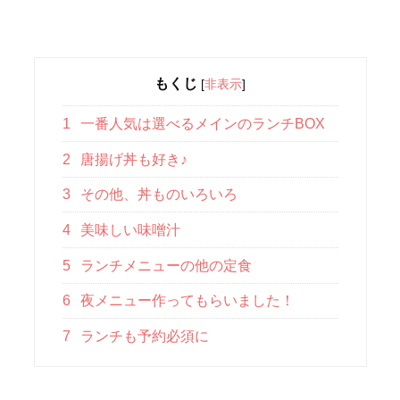
もくじ
[
非表示
]
1
一番人気は選べるメインのランチBOX
2
唐揚げ丼も好き♪
3
その他、丼ものいろいろ
4
美味しい味噌汁
5
ランチメニューの他の定食
6
夜メニュー作ってもらいました！
7
ランチも予約必須に