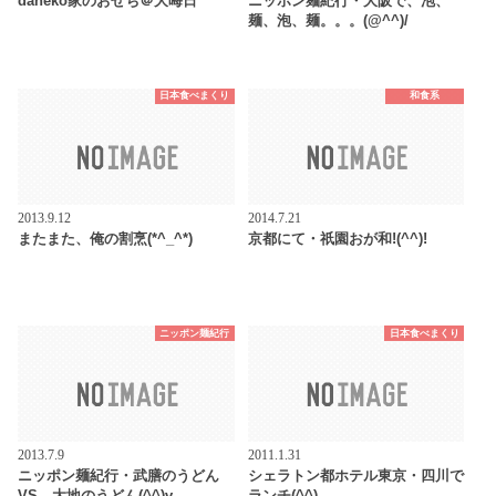
daneko家のおせち＠大晦日
ニッポン麺紀行・大阪で、泡、
麺、泡、麺。。。(@^^)/
日本食べまくり
和食系
2013.9.12
2014.7.21
またまた、俺の割烹(*^_^*)
京都にて・祇園おが和!(^^)!
ニッポン麺紀行
日本食べまくり
2013.7.9
2011.1.31
ニッポン麺紀行・武膳のうどん
シェラトン都ホテル東京・四川で
VS 大地のうどん(^^)v
ランチ(^^)