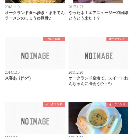
2018.11.9
2017.1.23
オークランド食べ歩き・まるてん
やったネ！エアニュージー羽田線
ラーメンのしょうゆ豚骨♬
とうとう来た！？
NZぐるめ
オークランド
2014.1.15
2011.2.20
来客あり(^o^)
オークランド空港で、スイートわ
んちゃんに出会う(^・^)
オークランド
オークランド