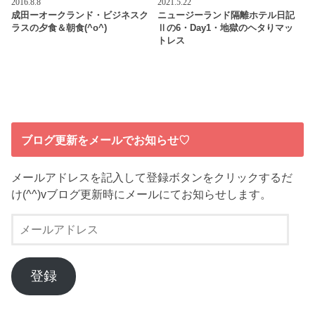
2016.8.8
2021.5.22
成田ーオークランド・ビジネスク
ニュージーランド隔離ホテル日記
ラスの夕食＆朝食(^o^)
Ⅱの6・Day1・地獄のヘタりマッ
トレス
ブログ更新をメールでお知らせ♡
メールアドレスを記入して登録ボタンをクリックするだ
け(^^)vブログ更新時にメールにてお知らせします。
メ
ー
ル
ア
登録
ド
レ