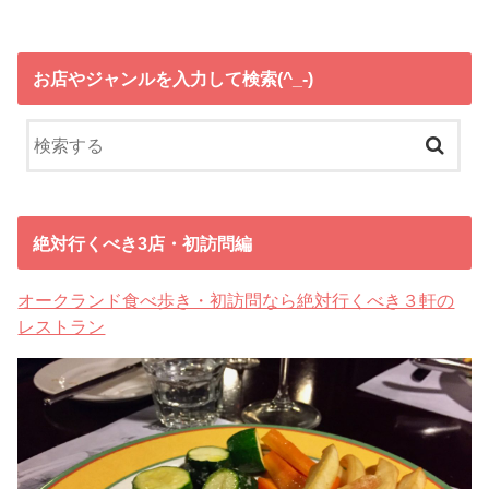
お店やジャンルを入力して検索(^_-)
絶対行くべき3店・初訪問編
オークランド食べ歩き・初訪問なら絶対行くべき３軒の
レストラン