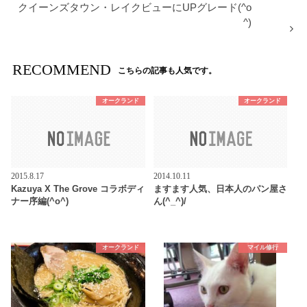
クイーンズタウン・レイクビューにUPグレード(^o
^)
RECOMMEND
こちらの記事も人気です。
オークランド
オークランド
2015.8.17
2014.10.11
Kazuya X The Grove コラボディ
ますます人気、日本人のパン屋さ
ナー序編(^o^)
ん(^_^)/
オークランド
マイル修行