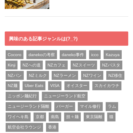
興味のある記事ジャンルは(?_?)
Cocoro
danekoの考察
daneko事件
icco
Kazuya
Kinji
NZへの道
NZカフェ
NZスイーツ
NZパスタ
NZパン
NZミルク
NZラーメン
NZワイン
NZ移住
NZ麺
Uber Eats
VISA
オイスター
スカイカウチ
ニッポン麺紀行
ニュージーランド航空
ニュージーランド隔離
バーガー
マイル修行
ラム
ワイヘキ島
京都
南島
担々麺
東京隔離
猫
航空会社ラウンジ
香港